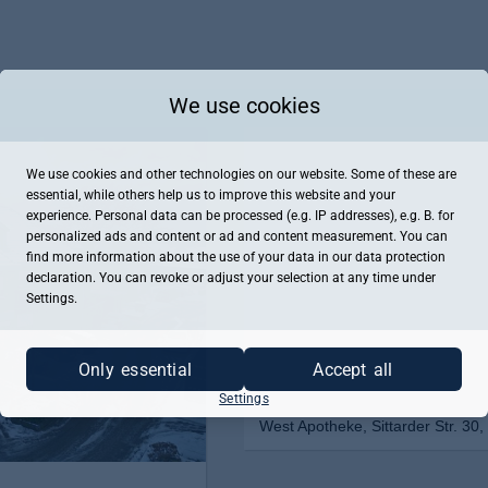
We use cookies
We use cookies and other technologies on our website. Some of these are
essential, while others help us to improve this website and your
experience. Personal data can be processed (e.g. IP addresses), e.g. B. for
personalized ads and content or ad and content measurement. You can
find more information about the use of your data in our
data protection
declaration. You can revoke or adjust your selection at any time under
Settings.
Only essential
Accept all
Settings
West Apotheke, Sittarder Str. 30,