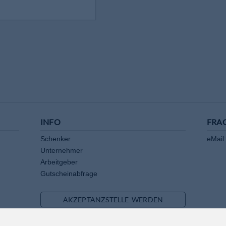
INFO
FRA
Schenker
eMail:
Unternehmer
Arbeitgeber
Gutscheinabfrage
AKZEPTANZSTELLE WERDEN