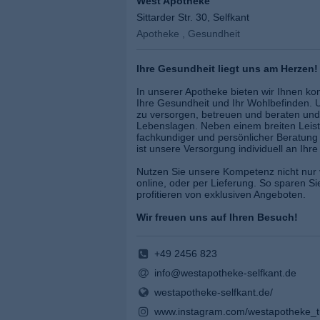
West Apotheke
Sittarder Str. 30, Selfkant
Apotheke , Gesundheit
Ihre Gesundheit liegt uns am Herzen!
In unserer Apotheke bieten wir Ihnen k
Ihre Gesundheit und Ihr Wohlbefinden. Un
zu versorgen, betreuen und beraten und d
Lebenslagen. Neben einem breiten Leis
fachkundiger und persönlicher Beratun
ist unsere Versorgung individuell an Ihr
Nutzen Sie unsere Kompetenz nicht nur 
online, oder per Lieferung. So sparen 
profitieren von exklusiven Angeboten.
Wir freuen uns auf Ihren Besuch!
+49 2456 823
info@westapotheke-selfkant.de
westapotheke-selfkant.de/
www.instagram.com/westapotheke_