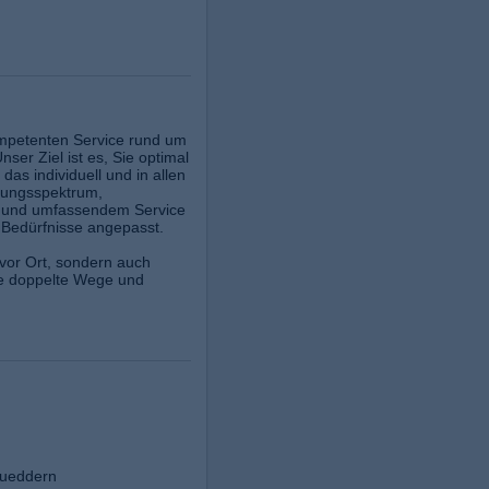
ompetenten Service rund um
ser Ziel ist es, Sie optimal
as individuell und in allen
tungsspektrum,
g und umfassendem Service
e Bedürfnisse angepasst.
vor Ort, sondern auch
Sie doppelte Wege und
tueddern