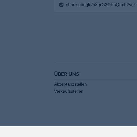
share.google/n3grG2OFhQpxF2vor
ÜBER UNS
Akzeptanzstellen
Verkaufsstellen