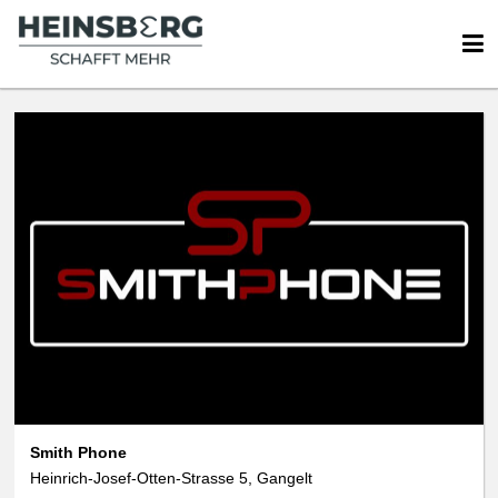
We use cookies
data protection
Smith Phone
Heinrich-Josef-Otten-Strasse 5, Gangelt