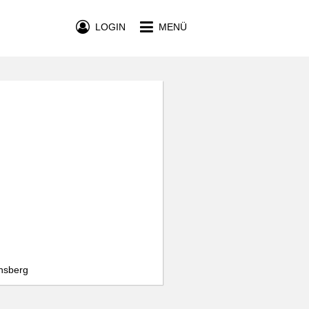
LOGIN
MENÜ
insberg