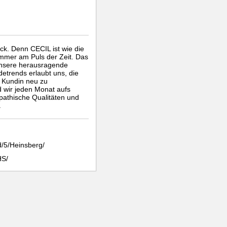
ck. Denn CECIL ist wie die
 immer am Puls der Zeit. Das
 Unsere herausragende
etrends erlaubt uns, die
e Kundin neu zu
d wir jeden Monat aufs
pathische Qualitäten und
.
d/5/Heinsberg/
HS/