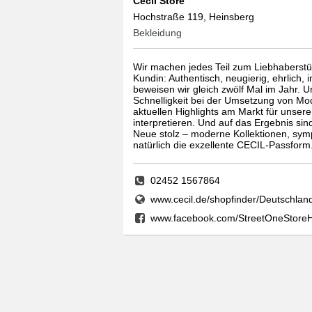
Cecil Store
Hochstraße 119, Heinsberg
Bekleidung
Wir machen jedes Teil zum Liebhaberstü
Kundin: Authentisch, neugierig, ehrlich,
beweisen wir gleich zwölf Mal im Jahr.
Schnelligkeit bei der Umsetzung von Mod
aktuellen Highlights am Markt für unser
interpretieren. Und auf das Ergebnis sin
Neue stolz – moderne Kollektionen, sym
natürlich die exzellente CECIL-Passform
02452 1567864
www.cecil.de/shopfinder/Deutschlan
www.facebook.com/StreetOneStore