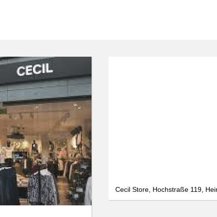
We use cookies
data protection
Only essential
Accept all
Settings
Cecil Store, Hochstraße 119, He